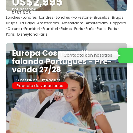
US$2,995
Por persona
DESTINOS
Ver
Londres · Londres · Londres · Londres · Folkestone · Bruselas · Brujas ·
Brujas · La Haya · Amsterdam · Amsterdam · Amsterdam · Boppard
· Colonia · Frankfurt · Frankfurt · Reims · París · París · París · París ·
París · Disneyland París
Europa Cosmopolita
Contacta con nosotros
falando Português - Pré-
venda 27/28
12 DESTINOS
12 NOCHES
Paquete de vacaciones