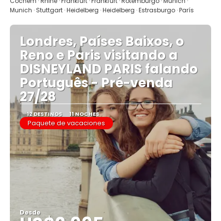
Cochem · Rhine · Frankfurt · Frankfurt · Rotemburgo · Munich ·
Munich · Stuttgart · Heidelberg · Heidelberg · Estrasburgo · París
Londres, Países Baixos, o
Reno e Paris visitando a
DISNEYLAND PARIS falando
Português - Pré-venda
27/28
12 DESTINOS
11 NOCHES
Paquete de vacaciones
Desde