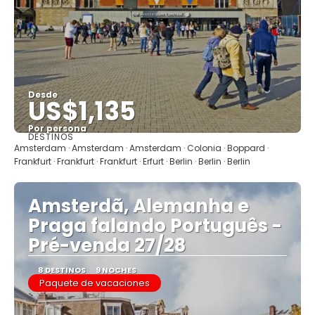
Desde
US$1,135
Por persona
DESTINOS
Ver
Amsterdam · Amsterdam · Amsterdam · Colonia · Boppard ·
Frankfurt · Frankfurt · Frankfurt · Erfurt · Berlin · Berlin · Berlin
Amsterdã, Alemanha e
Praga falando Português -
Pré-venda 27/28
8 DESTINOS
9 NOCHES
Paquete de vacaciones