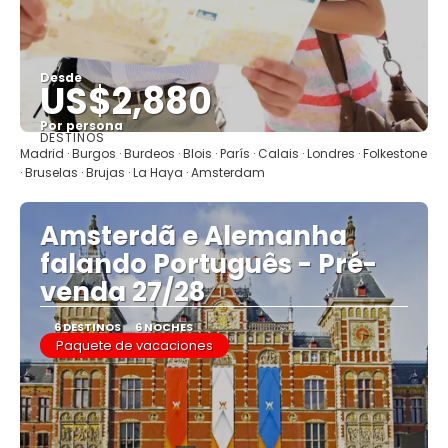
Desde
US$2,880
Por persona
DESTINOS
Ver
Madrid · Burgos · Burdeos · Blois · París · Calais · Londres · Folkestone
· Bruselas · Brujas · La Haya · Amsterdam
Amsterdã e Alemanha
falando Português - Pré-
venda 27/28
6 DESTINOS
6 NOCHES
Paquete de vacaciones