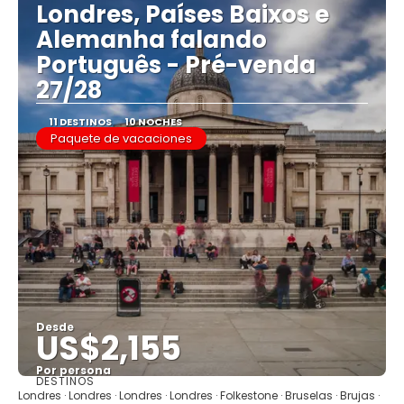
Londres, Países Baixos e
Alemanha falando
Português - Pré-venda
27/28
11 DESTINOS
10 NOCHES
Paquete de vacaciones
Desde
US$2,155
Por persona
DESTINOS
Ver
Londres · Londres · Londres · Londres · Folkestone · Bruselas · Brujas ·