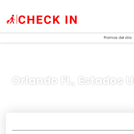
Promos del día
Orlando FL, Estados 
Alojamiento
Transporte + Alojamiento
+