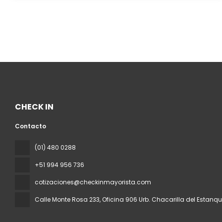
CHECK IN
Contacto
(01) 480 0288
+51 994 956 736
cotizaciones@checkinmayorista.com
Calle Monte Rosa 233, Oficina 906 Urb. Chacarilla del Estanq