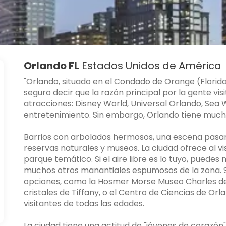
Orlando FL
Estados Unidos de América
"Orlando, situado en el Condado de Orange (Florida)
seguro decir que la razón principal por la gente vi
atracciones: Disney World, Universal Orlando, Sea W
entretenimiento. Sin embargo, Orlando tiene muc
Barrios con arbolados hermosos, una escena pasand
reservas naturales y museos. La ciudad ofrece al vis
parque temático. Si el aire libre es lo tuyo, puede
muchos otros manantiales espumosos de la zona. Si
opciones, como la Hosmer Morse Museo Charles de
cristales de Tiffany, o el Centro de Ciencias de Orl
visitantes de todas las edades.
La ciudad tiene una actitud de "jóvenes de corazón"