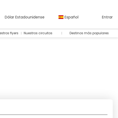
Dólar Estadounidense
Español
Entrar
stros flyers
Nuestros circuitos
Destinos más populares
Actividades
Alquilar un coche
Traslados