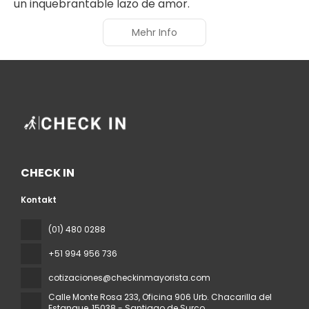
un inquebrantable lazo de amor.
Mehr Info
CHECK IN
Kontakt
(01) 480 0288
+51 994 956 736
cotizaciones@checkinmayorista.com
Calle Monte Rosa 233, Oficina 906 Urb. Chacarilla del
Estanque
, 15038 - Santiago de Surco