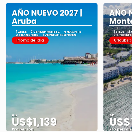
AÑO NUEVO 2027 |
AÑO N
Aruba
Mont
1 ZIELE
2 VERKEHRSNETZ
4 NÄCHTE
1 ZIELE
2
2 TRANSFERS
1 VERSICHERUNGEN
2 TRANSFE
Promo del día
Urlaubsp
Ab
Ab
US$1,139
US$
Pro person
Pro person