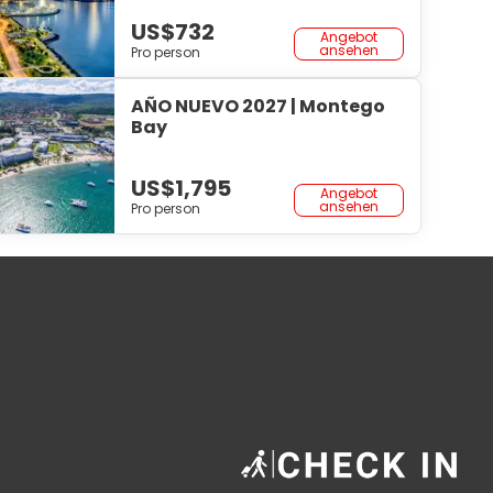
US$732
Angebot
ansehen
Pro person
AÑO NUEVO 2027 | Montego
Bay
US$1,795
Angebot
ansehen
Pro person