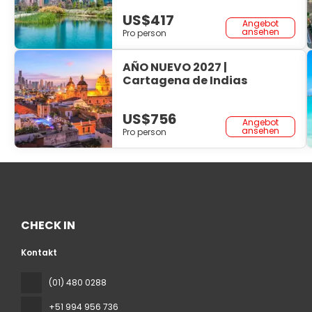
US$417
Angebot
ansehen
Pro person
AÑO NUEVO 2027 |
Cartagena de Indias
US$756
Angebot
ansehen
Pro person
CHECK IN
Kontakt
(01) 480 0288
+51 994 956 736