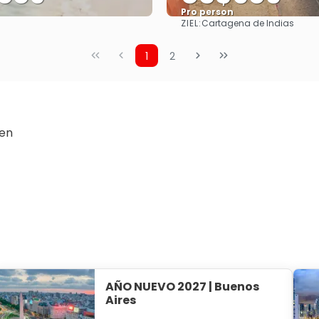
Pro person
ZIEL:
Cartagena de Indias
Sehen
Sehen
1
2
hen
AÑO NUEVO 2027 | Buenos
Aires