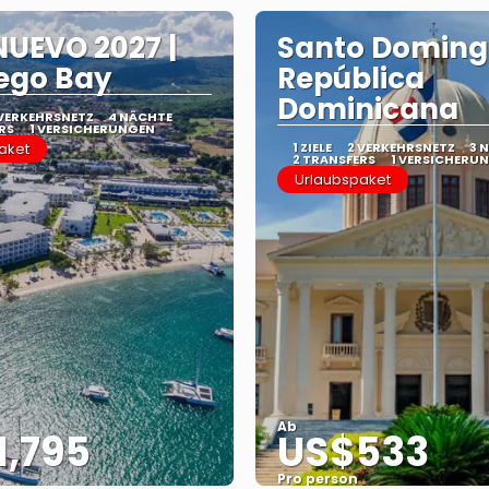
UEVO 2027 |
Santo Doming
ego Bay
República
Dominicana
 VERKEHRSNETZ
4 NÄCHTE
RS
1 VERSICHERUNGEN
aket
1 ZIELE
2 VERKEHRSNETZ
3 
2 TRANSFERS
1 VERSICHERU
Urlaubspaket
Ab
1,795
US$533
Pro person