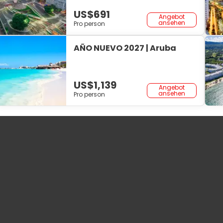
US$691
Angebot
ansehen
Pro person
AÑO NUEVO 2027 | Aruba
US$1,139
Angebot
ansehen
Pro person