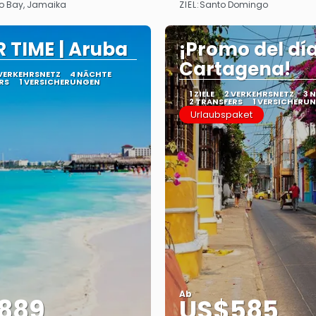
ZIEL:
o Bay, Jamaika
Santo Domingo
Sehen
Sehen
 TIME | Aruba
¡Promo del dí
Cartagena!
 VERKEHRSNETZ
4 NÄCHTE
RS
1 VERSICHERUNGEN
1 ZIELE
2 VERKEHRSNETZ
3 
2 TRANSFERS
1 VERSICHERU
Urlaubspaket
Ab
889
US$585