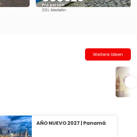
Pro person
ZIEL:
Medellin
Sehen
Weitere Ideen
Circ
AÑO NUEVO 2027 | Panamá