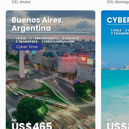
ZIEL:
ZIEL:
Aruba
Monteg
Sehen
Buenos Aires,
CYBER
Argentina
1 ZIELE
2
2 TRANSFE
1 ZIELE
2 VERKEHRSNETZ
3 NÄCHTE
2 TRANSFERS
1 VERSICHERUNGEN
Cyber Time
Ab
Ab
US$465
US$