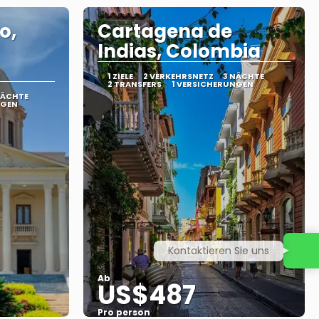
o,
Cartagena de
Indias, Colombia
1 ZIELE
2 VERKEHRSNETZ
3 NÄCHTE
2 TRANSFERS
1 VERSICHERUNGEN
NÄCHTE
NGEN
Kontaktieren Sie uns
Ab
US$487
Pro person