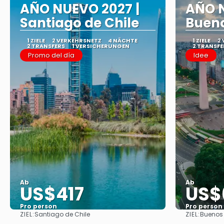
AÑO NUEVO 2027 |
AÑO N
Santiago de Chile
Bueno
1 ZIELE
2 VERKEHRSNETZ
4 NÄCHTE
1 ZIELE
2
2 TRANSFERS
1 VERSICHERUNGEN
2 TRANSFE
Promo del día
Idee
Ab
Ab
US$417
US$
Pro person
Pro person
ZIEL:
ZIEL:
Santiago de Chile
Buenos 
Sehen