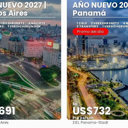
UEVO 2027 |
AÑO NUEVO 20
s Aires
Panamá
 VERKEHRSNETZ
4 NÄCHTE
1 ZIELE
2 VERKEHRSNETZ
4 
RS
1 VERSICHERUNGEN
2 TRANSFERS
1 VERSICHERU
Promo del día
Ab
691
US$732
Pro person
ZIEL:
Aires
Panama-Stadt
Sehen
Sehen