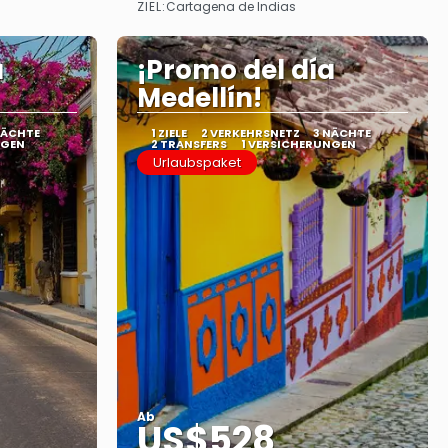
ZIEL:
Cartagena de Indias
Sehen
a
¡Promo del día
Medellín!
NÄCHTE
1 ZIELE
2 VERKEHRSNETZ
3 NÄCHTE
NGEN
2 TRANSFERS
1 VERSICHERUNGEN
Urlaubspaket
Ab
US$528