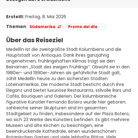
Erstellt:
Freitag, 8. Mai 2026
Themen
Südamerika
Promo del día
Über das Reiseziel
Medellín ist die zweitgrößte Stadt Kolumbiens und die
Hauptstadt von Antioquia. Dank ihres ganzjährig
angenehmen, frühlingshaften Klimas trägt sie den
Beinamen „Stadt des ewigen Frühlings“. Obwohl sie in den
1980er- und 1990er-Jahren als gefährliche Stadt galt,
zählt Medellín heute zu den sichersten Städten
Lateinamerikas. Die moderne Stadt besticht durch ihre
Eleganz und bietet luxuriöse Restaurants, stilvolle Bars und
Cafés, Boutiquen und Galerien. Der kolumbianische
figurative Künstler Fernando Botero wurde hier geboren;
zahlreiche seiner Skulpturen sind im gesamten
Stadtgebiet zu finden, insbesondere auf der Plaza Botero,
wo sich 23 Werke des Künstlers befinden. Es gibt mehrere
Museen und alte Kirchen zu besichtigen, eine
beeindruckende Kathedrale, einen wunderschönen
Botanischen Garten und viele lebhafte Plätze. Viele