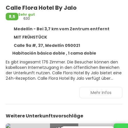
Calle Flora Hotel By Jalo
Sehr gut
8,5
630
Medellín - Bei 3,7 km vom Zentrum entfernt
MIT FRÜHSTÜCK
Calle 9a #, 37, Medellín 050021
Habitación básica doble , 1 cama doble
Es gibt insgesamt 176 Zimmer. Die Besucher können den
kabellosen Internetzugang in den öffentlichen Bereichen
der Unterkunft nutzen. Calle Flora Hotel By Jalo bietet eine
24h-Rezeption. Calle Flora Hotel By Jalo verfügt über
Gemeinschaftsbereiche, die für Rollstuhlfahrer geeignet
sind. Diese Einrichtung ist umweltbewusst. Diese
Mehr Infos
Unterkunft umfasst verschiedene Restaurants, die dafür
sorgen, dass die Reisenden alle Aspekte des Aufenthalts
genießen werden. Die Einrichtung kann für einige dieser
Dienstleistungen eventuell Gebühren erheben.
Weitere Unterkunftsvorschläge