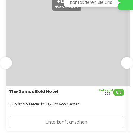
+US$2
Kontaktieren Sie uns
Gesamtpreis
Sehr gut
The Somos Bold Hotel
T
8,5
1009
El Poblado, Medellín > 1,7 km von Center
M
Unterkunft ansehen