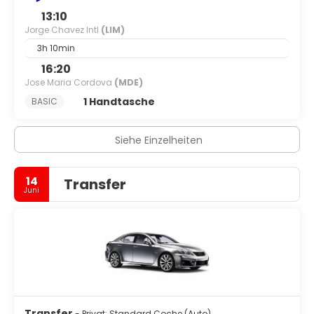
13:10
Jorge Chavez Intl
(LIM)
3h 10min
16:20
Jose Maria Cordova
(MDE)
1 Handtasche
BASIC
Siehe Einzelheiten
14
Transfer
Juni
Transfer
- Privat: Standard Coche (Auto)