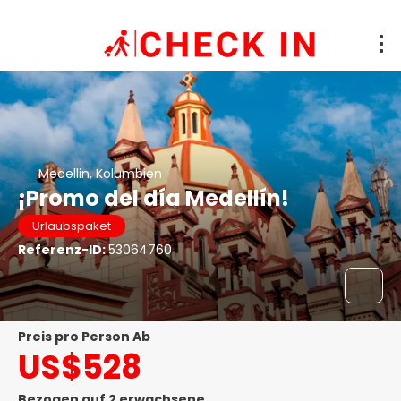
Medellin, Kolumbien
¡Promo del día Medellín!
Urlaubspaket
Referenz-ID:
53064760
Preis pro Person Ab
US$528
Bezogen auf 2 erwachsene