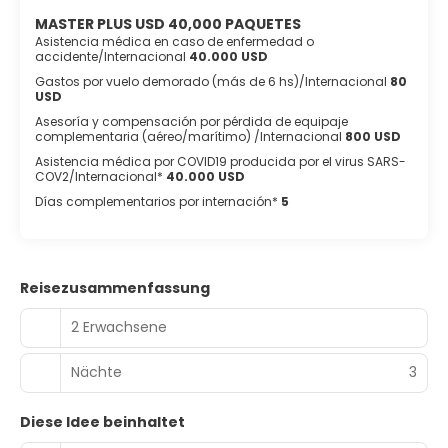
MASTER PLUS USD 40,000 PAQUETES
Asistencia médica en caso de enfermedad o
accidente/Internacional
40.000 USD
Gastos por vuelo demorado (más de 6 hs)/Internacional
80
USD
Asesoría y compensación por pérdida de equipaje
complementaria (aéreo/marítimo) /Internacional
800 USD
Asistencia médica por COVID19 producida por el virus SARS-
COV2/Internacional*
40.000 USD
Días complementarios por internación*
5
Reisezusammenfassung
2 Erwachsene
Nächte
3
Diese Idee beinhaltet