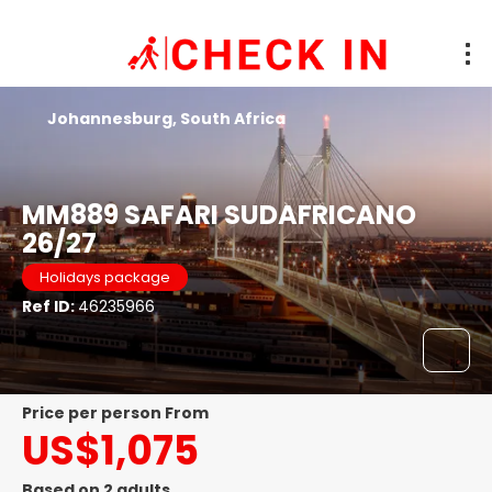
Johannesburg, South Africa
MM889 SAFARI SUDAFRICANO
26/27
Holidays package
Ref ID:
46235966
price per person From
US$1,075
Based on 2 adults