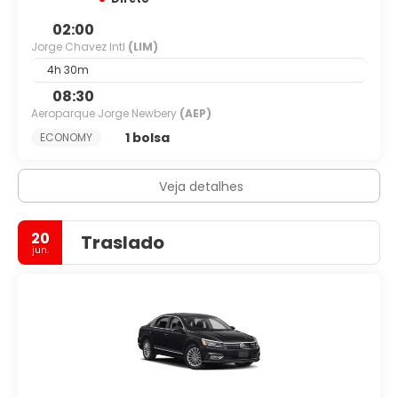
02:00
Jorge Chavez Intl
(LIM)
4h 30m
08:30
Aeroparque Jorge Newbery
(AEP)
1 bolsa
ECONOMY
Veja detalhes
20
Traslado
jun.