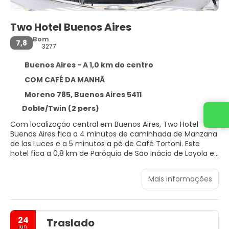
Two Hotel Buenos Aires
Bom
7,8
3277
Buenos Aires - A 1,0 km do centro
COM CAFÉ DA MANHÃ
Moreno 785, Buenos Aires 5411
Doble/Twin (2 pers)
Entre em contato conosco
Com localização central em Buenos Aires, Two Hotel
Buenos Aires fica a 4 minutos de caminhada de Manzana
de las Luces e a 5 minutos a pé de Café Tortoni. Este
hotel fica a 0,8 km de Paróquia de São Inácio de Loyola e
a 1,1 km de Palacio Barolo.
Mais informações
Aproveite comodidades convenientes, como Wi-Fi de
cortesia, serviços de concierge e máquina automática de
vendas.
24
Traslado
Sinta-se em casa em um de nossos 147 quartos com ar-
jun.